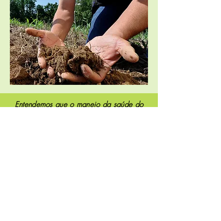
Entendemos que o manejo da saúde do
solo, levando em conta seus atributos
químicos, físicos e biológicos, é a base
da agricultura orgânica e regenerativa.
Nosso diferencial é a
,
visão sistêmica
considerando toda a unidade de
produção e as diversas relações entre
seus componentes, incluindo o humano.
Saiba mais sobre os nossos serviços