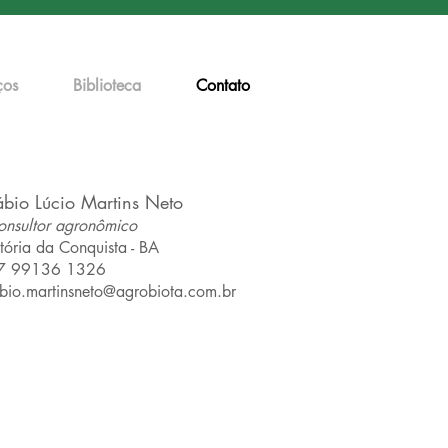
ços
Biblioteca
Contato
ábio Lúcio Martins Neto
onsultor agronômico
tória da Conquista - BA
7 99136 1326
abio.martinsneto@agrobiota.com.br