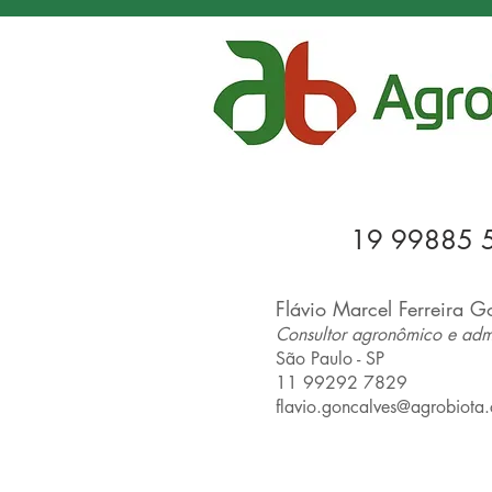
19 99885 
Flávio Marcel Ferreira G
Consultor agronômico e admi
São Paulo
- SP
11 99292 7829
flavio.goncalves@agrobiota